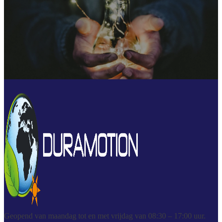
Geopend van maandag tot en met vrijdag van 08:30 – 17:00 uur.