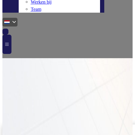
Werken bij
Team
Home
Schuindak
RVS lei dakhaak - 747872
VSS05511242
RVS lei dakhaak – 747872