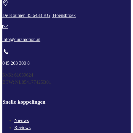
De Koumen 35 6433 KG, Hoensbroek
info@duramotion.nl
045 203 300 8
KvK: 61039624
BTW: NL854177425B01
Snelle koppelingen
Nieuws
Reviews