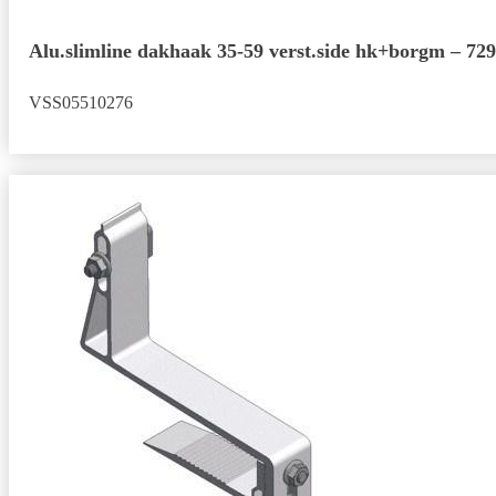
Alu.slimline dakhaak 35-59 verst.side hk+borgm – 72
VSS05510276