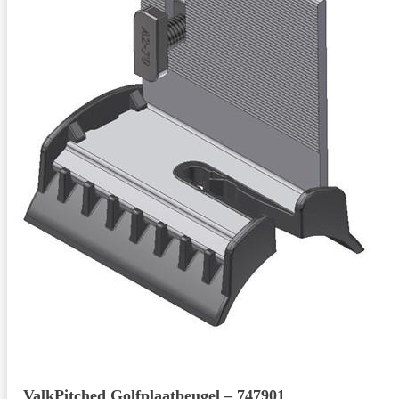
ValkPitched Golfplaatbeugel – 747901