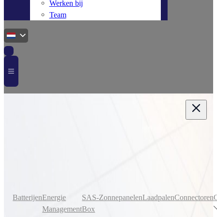
Werken bij
Team
Categorieën
Batterijen
Energie
SAS-
Zonnepanelen
Laadpalen
Connectoren
Management
Box