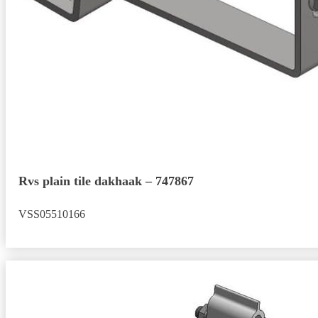
Rvs plain tile dakhaak – 747867
VSS05510166