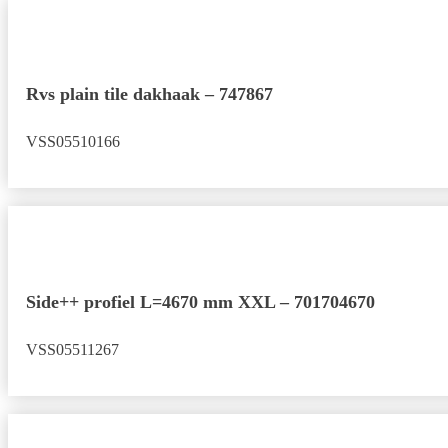
Rvs plain tile dakhaak – 747867
VSS05510166
Side++ profiel L=4670 mm XXL – 701704670
VSS05511267