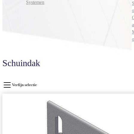
Systemen
S
a
Schuindak
Verfijn selectie