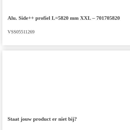
Alu. Side++ profiel L=5820 mm XXL – 701705820
VSS05511269
Staat jouw product er niet bij?