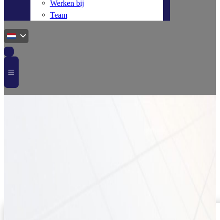
Werken bij
Team
Home
Kabel toebehoren
VD draad 4 mm² bruin
KBL04010038
VD draad 4 mm² bruin