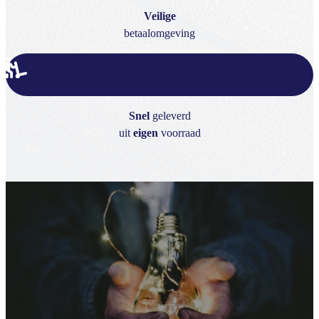
Veilige
betaalomgeving
Snel
geleverd
uit
eigen
voorraad