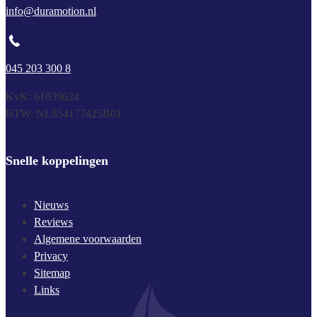
info@duramotion.nl
045 203 300 8
KvK: 61039624
BTW: NL854177425B01
Snelle koppelingen
Nieuws
Reviews
Algemene voorwaarden
Privacy
Sitemap
Links