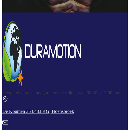
Geopend van maandag tot en met vrijdag van 08:30 – 17:00 uur.
De Koumen 35 6433 KG, Hoensbroek