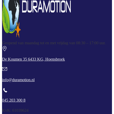
Geopend van maandag tot en met vrijdag van 08:30 – 17:00 uur.
De Koumen 35 6433 KG, Hoensbroek
info@duramotion.nl
045 203 300 8
KvK: 61039624