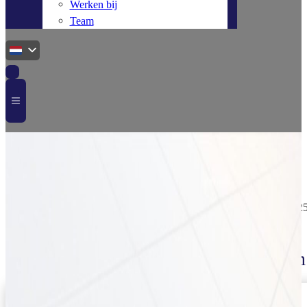
Werken bij
Team
Home
Schroeven en bouten
Valk RVS staalplaatschroef M6x2
VSS05510104
Valk RVS staalplaatschroef M6x25 mm