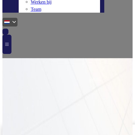
Werken bij
Team
Home
Connectoren
Solinq sealing cap male
CAP07010002
Solinq sealing cap male