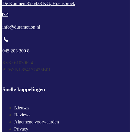
De Koumen 35 6433 KG, Hoensbroek
info@duramotion.nl
045 203 300 8
KvK: 61039624
BTW: NL854177425B01
Snelle koppelingen
Nieuws
Reviews
Algemene voorwaarden
Privacy