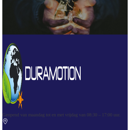
Geopend van maandag tot en met vrijdag van 08:30 – 17:00 uur.