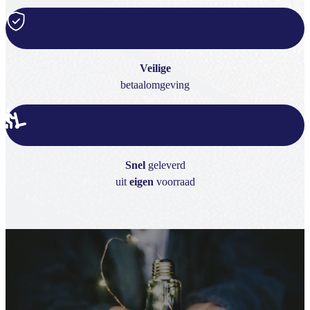
Veilige
betaalomgeving
Snel
geleverd
uit
eigen
voorraad